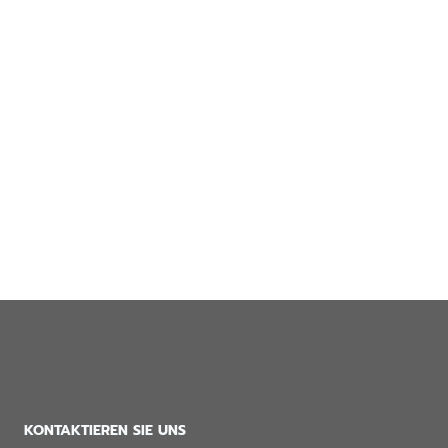
Spende
“The end result of kindness
is that it draws people to
you.”
Anita Roddick
KONTAKTIEREN SIE UNS